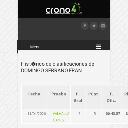
Menu
Hist�rico de clasificaciones de
DOMINGO SERRANO FRAN
Fecha
Prueba
P.
PCat
T.
R
Gral
Ofic.
11/04/2026
VALHALLA
7
5
00:43:57
8
GAMES