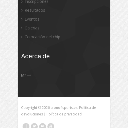
Inscripciones
Resultados
Eventos
Galerias
Colocación del chip
Acerca de
M?
Copyright © 2026 crono4sports.es.
Política de
devoluciones
|
Política de privacidad