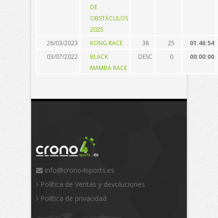
DE
OBSTÁCULOS
2025
26/03/2023
KONG RACE
38
25
01:46:54
03/07/2022
BLACK
DESC
0
00:00:00
MAMBA RACE
info@crono4sports.es
Política de Ventas y devoluciones
Política de privacidad