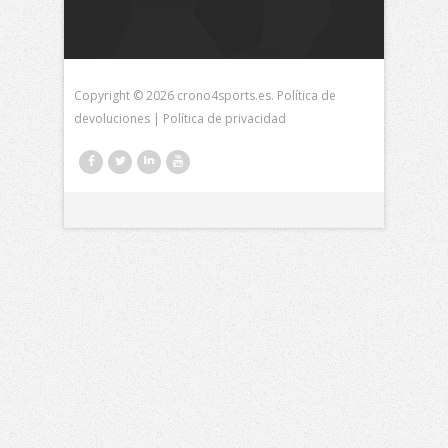
Copyright © 2026 crono4sports.es.
Política de
devoluciones
|
Política de privacidad