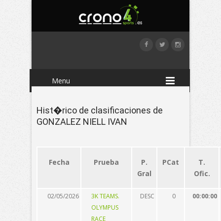
Menu
Hist�rico de clasificaciones de
GONZALEZ NIELL IVAN
Fecha
Prueba
P.
PCat
T.
Gral
Ofic.
02/05/2026
3K TEAMS.
DESC
0
00:00:00
OLYMPUS
RACE