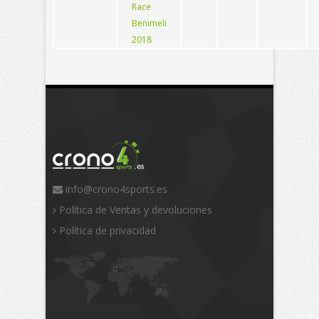
Race
Benimeli
2018
info@crono4sports.es
Política de Ventas y devoluciones
Política de privacidad