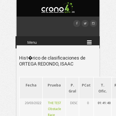
Menu
Hist�rico de clasificaciones de
ORTEGA REDONDO, ISAAC
Fecha
Prueba
P.
PCat
T.
Gral
Ofic.
20/03/2022
THE TEST
DESC
0
01:41:40
Obstacle
Race